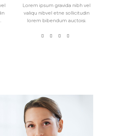
vel
Lorem ipsum gravida nibh vel
Lorem ipsum
din
valiqu nibvel etne sollicitudin
valiqu nibve
.
lorem bibendum auctoisi.
lorem bib