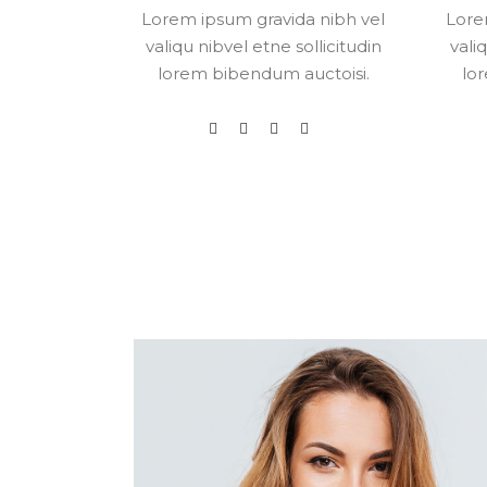
a nibh vel
Lorem ipsum gravida nibh vel
Lore
ollicitudin
valiqu nibvel etne sollicitudin
vali
uctoisi.
lorem bibendum auctoisi.
lo