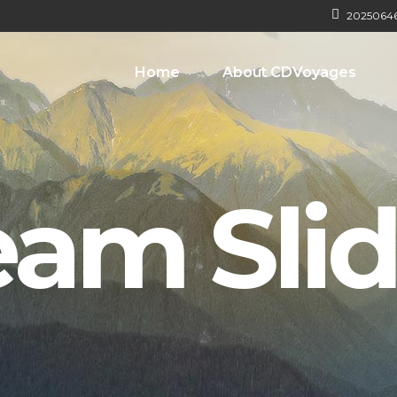
2025064
Home
About CDVoyages
eam Slid