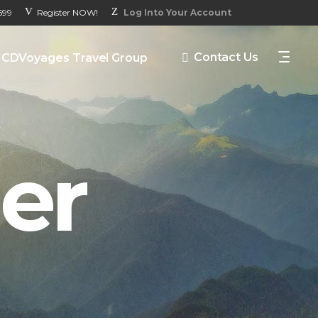
699
Register NOW!
Log Into Your Account
Contact Us
CDVoyages Travel Group
er