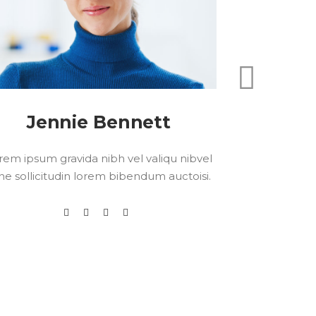
Jennie Bennett
A
rem ipsum gravida nibh vel valiqu nibvel
Lorem ipsum 
ne sollicitudin lorem bibendum auctoisi.
etne sollici